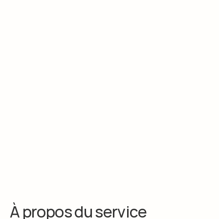
les gens travaillent. C'est là où les gens se 
connectent.
À propos du service